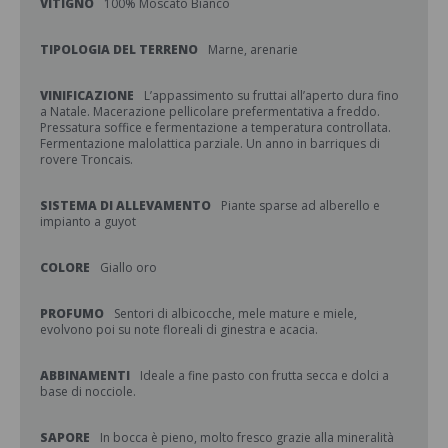
VITIGNO
100% Moscato Bianco
TIPOLOGIA DEL TERRENO
Marne, arenarie
VINIFICAZIONE
L’appassimento su fruttai all’aperto dura fino
a Natale. Macerazione pellicolare prefermentativa a freddo.
Pressatura soffice e fermentazione a temperatura controllata.
Fermentazione malolattica parziale. Un anno in barriques di
rovere Troncais.
SISTEMA DI ALLEVAMENTO
Piante sparse ad alberello e
impianto a guyot
COLORE
Giallo oro
PROFUMO
Sentori di albicocche, mele mature e miele,
evolvono poi su note floreali di ginestra e acacia.
ABBINAMENTI
Ideale a fine pasto con frutta secca e dolci a
base di nocciole.
SAPORE
In bocca è pieno, molto fresco grazie alla mineralità