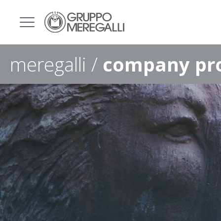
meregalli /
company pro