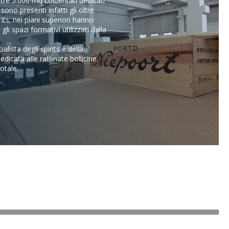
oltre 5.000 mq coibentati dedicati
sono presenti infatti gli oltre
ts; nei piani superiori hanno
gli spazi formativi utilizzati dalla
ialista degli spirits e della
edicata alle raffinate bollicine,
otale.