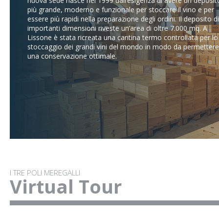
nuova sede nasce nel 1999 dall’esigenza di avere un deposit
più grande, moderno e funzionale per stoccare il vino e per
essere più rapidi nella preparazione degli ordini. Il deposito di
importanti dimensioni riveste un’area di oltre 7.000 mq. A
Lissone è stata ricreata una cantina termo controllata per lo
stoccaggio dei grandi vini del mondo in modo da permettere
una conservazione ottimale.
I TRE POLI MEREGALLI
Virtual Tour