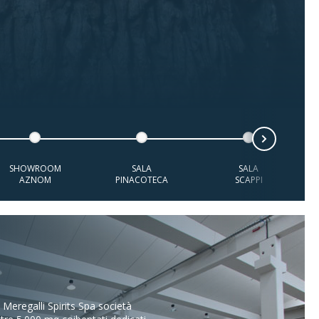
Next
SHOWROOM
SALA
SALA
AZNOM
PINACOTECA
SCAPPI
 Meregalli Spirits Spa società