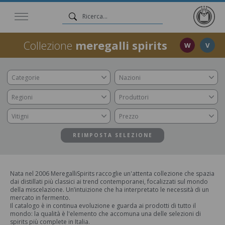
Collezione
meregalli spirits
W
V
Categorie
Nazioni
Regioni
Produttori
Vitigni
Prezzo
REIMPOSTA SELEZIONE
Nata nel 2006 MeregalliSpirits raccoglie un'attenta collezione che spazia
dai distillati più classici ai trend contemporanei, focalizzati sul mondo
della miscelazione. Un’intuizione che ha interpretato le necessità di un
mercato in fermento.
Il catalogo è in continua evoluzione e guarda ai prodotti di tutto il
mondo: la qualità è l'elemento che accomuna una delle selezioni di
spirits più complete in Italia.