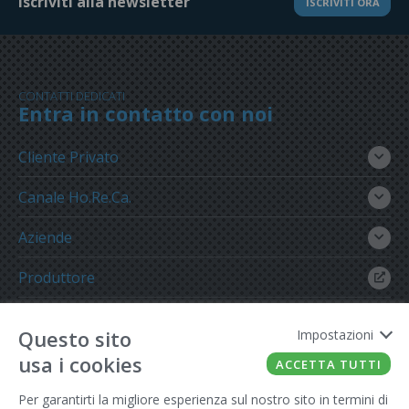
Iscriviti alla newsletter
ISCRIVITI ORA
CONTATTI DEDICATI
Entra in contatto con noi
Cliente Privato
Canale Ho.Re.Ca.
Aziende
Produttore
Gruppo Meregalli
Questo sito
Impostazioni
usa i cookies
ACCETTA TUTTI
Per garantirti la migliore esperienza sul nostro sito in termini di