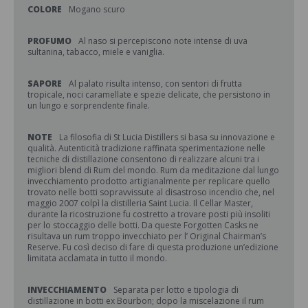
COLORE
Mogano scuro
PROFUMO
Al naso si percepiscono note intense di uva
sultanina, tabacco, miele e vaniglia.
SAPORE
Al palato risulta intenso, con sentori di frutta
tropicale, noci caramellate e spezie delicate, che persistono in
un lungo e sorprendente finale.
NOTE
La filosofia di St Lucia Distillers si basa su innovazione e
qualità. Autenticità tradizione raffinata sperimentazione nelle
tecniche di distillazione consentono di realizzare alcuni tra i
migliori blend di Rum del mondo. Rum da meditazione dal lungo
invecchiamento prodotto artigianalmente per replicare quello
trovato nelle botti sopravvissute al disastroso incendio che, nel
maggio 2007 colpì la distilleria Saint Lucia. Il Cellar Master,
durante la ricostruzione fu costretto a trovare posti più insoliti
per lo stoccaggio delle botti. Da queste Forgotten Casks ne
risultava un rum troppo invecchiato per l’ Original Chairman’s
Reserve. Fu così deciso di fare di questa produzione un’edizione
limitata acclamata in tutto il mondo.
INVECCHIAMENTO
Separata per lotto e tipologia di
distillazione in botti ex Bourbon; dopo la miscelazione il rum