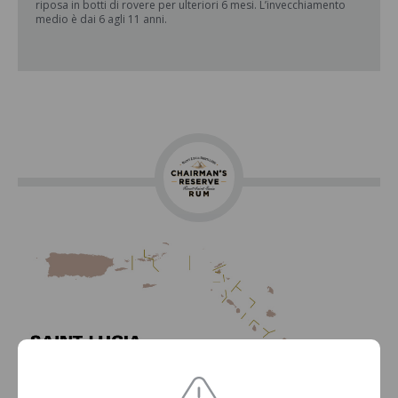
riposa in botti di rovere per ulteriori 6 mesi. L’invecchiamento
medio è dai 6 agli 11 anni.