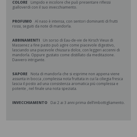
COLORE
Limpido e incolore che può presentare riflessi
gialloverdi con il suo invecchiamento.
PROFUMO
Al naso è intensa, con sentori dominanti di frutti
rossi, seguiti da note di mandorla.
ABBINAMENTI
Un sorso di Eau-de-vie de Kirsch Vieux di
Massenez a fine pasto può agire come piacevole digestivo,
lasciando una piacevole chiusura dolce, con leggeri accenni di
mandorla. Oppure gustato come distillato da meditazione.
Davvero intrigante.
SAPORE
Nota di mandorla che si esprime non appena viene
assunta in bocca ,complessa nota fruttata in cui la ciliegia fresca
lascia il posto ad una consistenza aromatica più complessa e
potente , nel finale una nota speziata.
INVECCHIAMENTO
Dai 2 ai 3 anni prima dell’imbottigliamento.