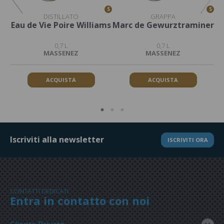
S
S
S
DISTILLATO
GRAPPA
Eau de Vie Poire Williams
Marc de Gewurztraminer
0,7 L
0,7 L
MASSENEZ
MASSENEZ
ACQUISTA
ACQUISTA
Iscriviti alla newsletter
ISCRIVITI ORA
CONTATTI DEDICATI
Entra in contatto con noi