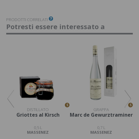
PRODOTTI CORRELATI
Potresti essere interessato a
S
S
S
DISTILLATO
GRAPPA
ma
Griottes al Kirsch
Marc de Gewurztraminer
0,5 L
0,7 L
MASSENEZ
MASSENEZ