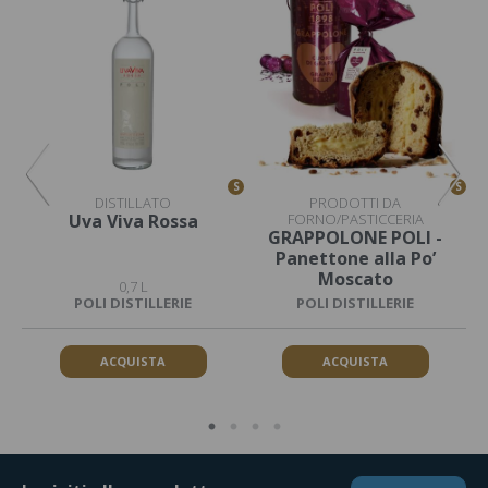
S
S
S
DISTILLATO
PRODOTTI DA
Uva Viva Rossa
FORNO/PASTICCERIA
GRAPPOLONE POLI -
Panettone alla Po’
Moscato
0,7 L
POLI DISTILLERIE
POLI DISTILLERIE
ACQUISTA
ACQUISTA