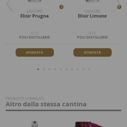
S
S
S
LIQUORE
LIQUORE
is
Elisir Prugna
Elisir Limone
0,7 L
0,7 L
POLI DISTILLERIE
POLI DISTILLERIE
ACQUISTA
ACQUISTA
PRODOTTI CORRELATI
Altro dalla stessa cantina