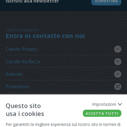
Iscriviti alla newsletter
ISCRIVITI ORA
CONTATTI DEDICATI
Entra in contatto con noi
Cliente Privato
Canale Ho.Re.Ca.
Aziende
Produttore
Gruppo Meregalli
Questo sito
Impostazioni
usa i cookies
ACCETTA TUTTI
Per garantirti la migliore esperienza sul nostro sito in termini di