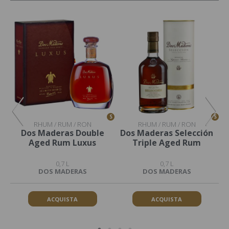
S
S
S
RHUM / RUM / RON
RHUM / RUM / RON
Dos Maderas Double
Dos Maderas Selección
Aged Rum Luxus
Triple Aged Rum
Ma
0,7 L
0,7 L
DOS MADERAS
DOS MADERAS
ACQUISTA
ACQUISTA