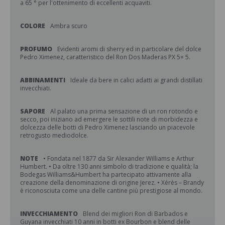
a 65 ° per l'ottenimento di eccellenti acquaviti.
COLORE
Ambra scuro
PROFUMO
Evidenti aromi di sherry ed in particolare del dolce
Pedro Ximenez, caratteristico del Ron Dos Maderas PX 5+ 5.
ABBINAMENTI
Ideale da bere in calici adatti ai grandi distillati
invecchiati.
SAPORE
Al palato una prima sensazione di un ron rotondo e
secco, poi iniziano ad emergere le sottili note di morbidezza e
dolcezza delle botti di Pedro Ximenez lasciando un piacevole
retrogusto mediodolce.
NOTE
• Fondata nel 1877 da Sir Alexander Williams e Arthur
Humbert. • Da oltre 130 anni simbolo di tradizione e qualità; la
Bodegas Williams&Humbert ha partecipato attivamente alla
creazione della denominazione di origine Jerez. • Xérès – Brandy
è riconosciuta come una delle cantine più prestigiose al mondo.
INVECCHIAMENTO
Blend dei migliori Ron di Barbados e
Guyana invecchiati 10 anni in botti ex Bourbon e blend delle