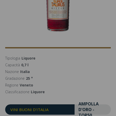
Tipologia
Liquore
Capacità
0,7 l
Nazione
Italia
Gradazione
25 °
Regione
Veneto
Classificazione
Liquore
AMPOLLA
D'ORO -
VINI BUONI D'ITALIA
TOP50