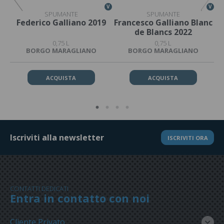
V
V
V
SPUMANTE
SPUMANTE
Federico Galliano 2019
Francesco Galliano Blanc
G
de Blancs 2022
0,75 L
0,75 L
BORGO MARAGLIANO
BORGO MARAGLIANO
ACQUISTA
ACQUISTA
Iscriviti alla newsletter
ISCRIVITI ORA
CONTATTI DEDICATI
Entra in contatto con noi
Cliente Privato