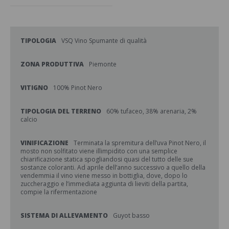
TIPOLOGIA
VSQ Vino Spumante di qualità
ZONA PRODUTTIVA
Piemonte
VITIGNO
100% Pinot Nero
TIPOLOGIA DEL TERRENO
60% tufaceo, 38% arenaria, 2%
calcio
VINIFICAZIONE
Terminata la spremitura dell’uva Pinot Nero, il
mosto non solfitato viene illimpidito con una semplice
chiarificazione statica spogliandosi quasi del tutto delle sue
sostanze coloranti. Ad aprile dell’anno successivo a quello della
vendemmia il vino viene messo in bottiglia, dove, dopo lo
zuccheraggio e l’immediata aggiunta di lieviti della partita,
compie la rifermentazione
SISTEMA DI ALLEVAMENTO
Guyot basso