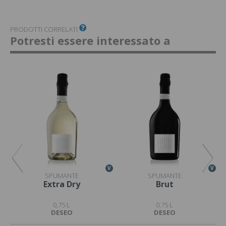
PRODOTTI CORRELATI
Potresti essere interessato a
V
V
V
SPUMANTE
SPUMANTE
Extra Dry
Brut
0,75 L
0,75 L
DESEO
DESEO