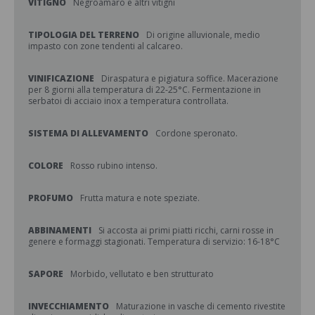
VITIGNO
Negroamaro e altri vitigni
TIPOLOGIA DEL TERRENO
Di origine alluvionale, medio
impasto con zone tendenti al calcareo.
VINIFICAZIONE
Diraspatura e pigiatura soffice. Macerazione
per 8 giorni alla temperatura di 22-25°C. Fermentazione in
serbatoi di acciaio inox a temperatura controllata.
SISTEMA DI ALLEVAMENTO
Cordone speronato.
COLORE
Rosso rubino intenso.
PROFUMO
Frutta matura e note speziate.
ABBINAMENTI
Si accosta ai primi piatti ricchi, carni rosse in
genere e formaggi stagionati. Temperatura di servizio: 16-18°C
SAPORE
Morbido, vellutato e ben strutturato
INVECCHIAMENTO
Maturazione in vasche di cemento rivestite