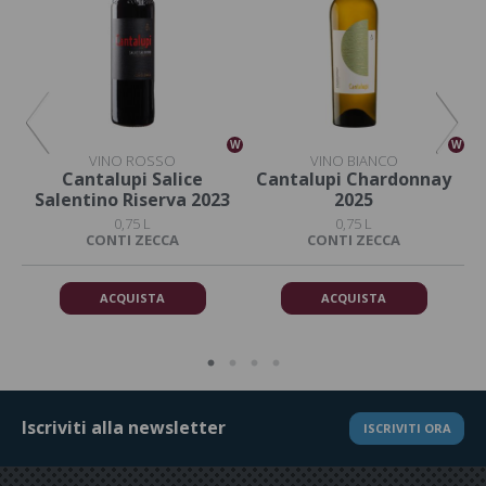
W
W
W
VINO ROSSO
VINO BIANCO
lo
Cantalupi Salice
Cantalupi Chardonnay
Ca
Salentino Riserva 2023
2025
0,75 L
0,75 L
CONTI ZECCA
CONTI ZECCA
ACQUISTA
ACQUISTA
Iscriviti alla newsletter
ISCRIVITI ORA