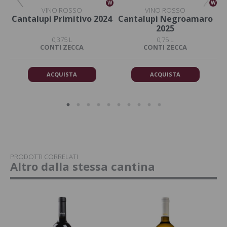
W
W
W
VINO ROSSO
VINO ROSSO
ot
Cantalupi Primitivo 2024
Cantalupi Negroamaro
2025
0,375 L
0,75 L
CONTI ZECCA
CONTI ZECCA
ACQUISTA
ACQUISTA
PRODOTTI CORRELATI
Altro dalla stessa cantina