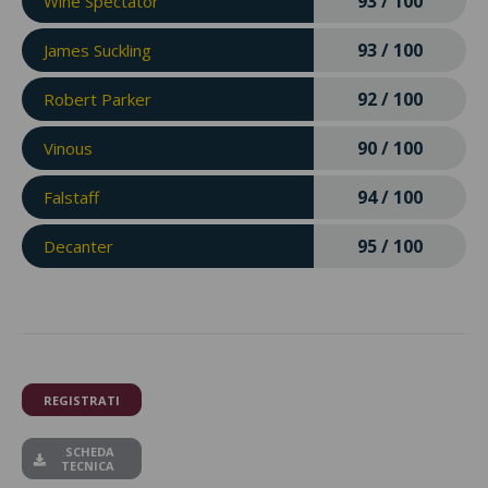
93 / 100
Wine Spectator
93 / 100
James Suckling
92 / 100
Robert Parker
90 / 100
Vinous
94 / 100
Falstaff
95 / 100
Decanter
REGISTRATI
SCHEDA
TECNICA