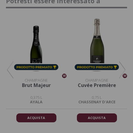
Potresti essere interessato a
W
W
W
CHAMPAGNE
CHAMPAGNE
Brut Majeur
Cuvée Première
0,375 L
0,75 L
AYALA
CHASSENAY D'ARCE
ACQUISTA
ACQUISTA