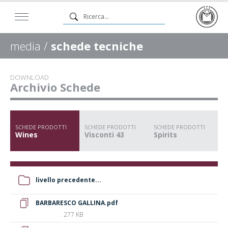
media /
schede tecniche
DOWNLOAD
Archivio Schede
SCHEDE PRODOTTI
SCHEDE PRODOTTI
SCHEDE PRODOTTI
Wines
Visconti 43
Spirits
livello precedente...
BARBARESCO GALLINA.pdf
277 KB