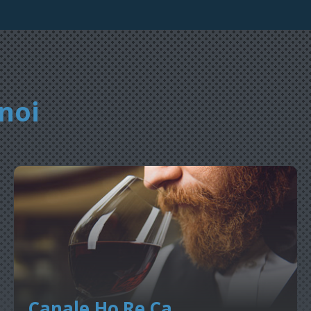
noi
Canale Ho.Re.Ca.