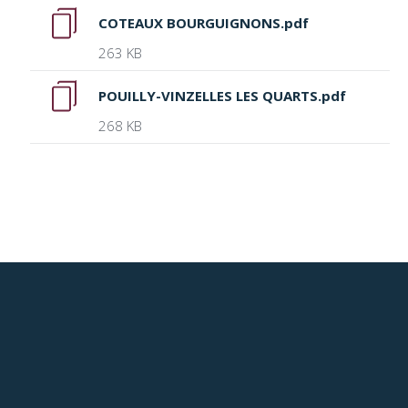
COTEAUX BOURGUIGNONS.pdf
263 KB
POUILLY-VINZELLES LES QUARTS.pdf
268 KB