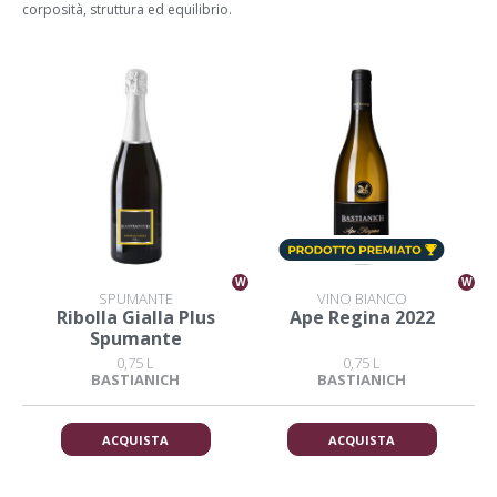
corposità, struttura ed equilibrio.
W
W
SPUMANTE
VINO BIANCO
Ribolla Gialla Plus
Ape Regina 2022
Spumante
0,75 L
0,75 L
BASTIANICH
BASTIANICH
ACQUISTA
ACQUISTA