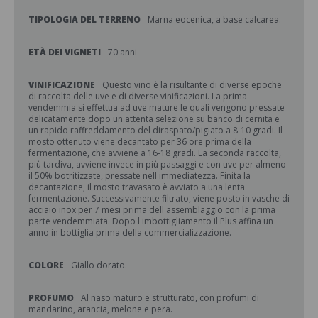
TIPOLOGIA DEL TERRENO
Marna eocenica, a base calcarea.
ETÀ DEI VIGNETI
70 anni
VINIFICAZIONE
Questo vino è la risultante di diverse epoche
di raccolta delle uve e di diverse vinificazioni. La prima
vendemmia si effettua ad uve mature le quali vengono pressate
delicatamente dopo un'attenta selezione su banco di cernita e
un rapido raffreddamento del diraspato/pigiato a 8-10 gradi. Il
mosto ottenuto viene decantato per 36 ore prima della
fermentazione, che avviene a 16-18 gradi. La seconda raccolta,
più tardiva, avviene invece in più passaggi e con uve per almeno
il 50% botritizzate, pressate nell'immediatezza. Finita la
decantazione, il mosto travasato è avviato a una lenta
fermentazione. Successivamente filtrato, viene posto in vasche di
acciaio inox per 7 mesi prima dell'assemblaggio con la prima
parte vendemmiata. Dopo l'imbottigliamento il Plus affina un
anno in bottiglia prima della commercializzazione.
COLORE
Giallo dorato.
PROFUMO
Al naso maturo e strutturato, con profumi di
mandarino, arancia, melone e pera.