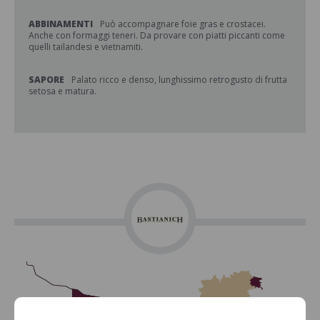
ABBINAMENTI
Può accompagnare foie gras e crostacei.
Anche con formaggi teneri. Da provare con piatti piccanti come
quelli tailandesi e vietnamiti.
SAPORE
Palato ricco e denso, lunghissimo retrogusto di frutta
setosa e matura.