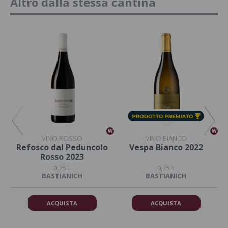
Altro dalla stessa cantina
W
W
W
VINO ROSSO
VINO BIANCO
Refosco dal Peduncolo
Vespa Bianco 2022
Rosso 2023
0,75 L
0,75 L
BASTIANICH
BASTIANICH
ACQUISTA
ACQUISTA