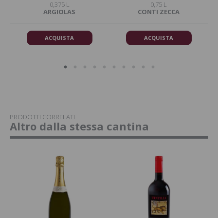
0,375 L
0,75 L
DA
ARGIOLAS
CONTI ZECCA
ACQUISTA
ACQUISTA
PRODOTTI CORRELATI
Altro dalla stessa cantina