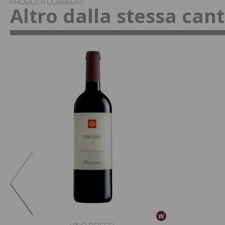
PRODOTTI CORRELATI
Altro dalla stessa can
W
W