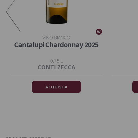
W
W
VINO BIANCO
Cantalupi Chardonnay 2025
0,75 L
CONTI ZECCA
ACQUISTA