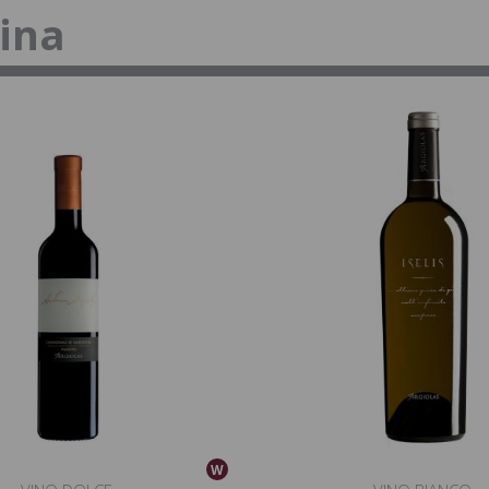
tina
W