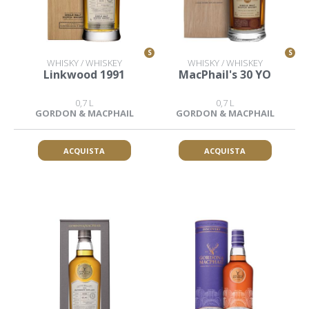
S
S
WHISKY / WHISKEY
WHISKY / WHISKEY
Linkwood 1991
MacPhail's 30 YO
0,7 L
0,7 L
GORDON & MACPHAIL
GORDON & MACPHAIL
ACQUISTA
ACQUISTA