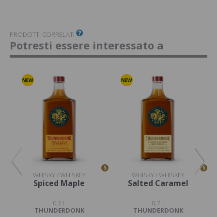
PRODOTTI CORRELATI
Potresti essere interessato a
S
S
S
WHISKY / WHISKEY
WHISKY / WHISKEY
Spiced Maple
Salted Caramel
0,7 L
0,7 L
THUNDERDONK
THUNDERDONK