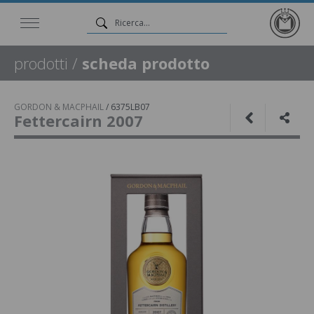
prodotti
/
scheda prodotto
GORDON & MACPHAIL
/
6375LB07
Fettercairn 2007