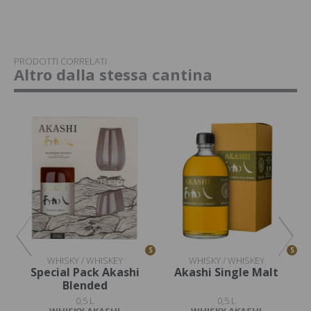
PRODOTTI CORRELATI
Altro dalla stessa cantina
S
S
S
WHISKY / WHISKEY
WHISKY / WHISKEY
Special Pack Akashi
Akashi Single Malt
A
Blended
0,5 L
0,5 L
WHISKY AKASHI
WHISKY AKASHI