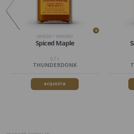
S
WHISKY / WHISKEY
Spiced Maple
S
0,7 L
THUNDERDONK
ACQUISTA