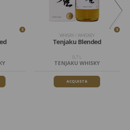
S
S
WHISKY / WHISKEY
ded
Tenjaku Blended
0,7 L
KY
TENJAKU WHISKY
ACQUISTA