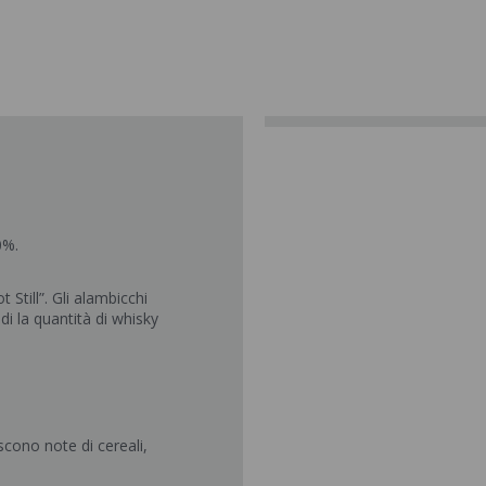
0%.
 Still”. Gli alambicchi
di la quantità di whisky
oscono note di cereali,