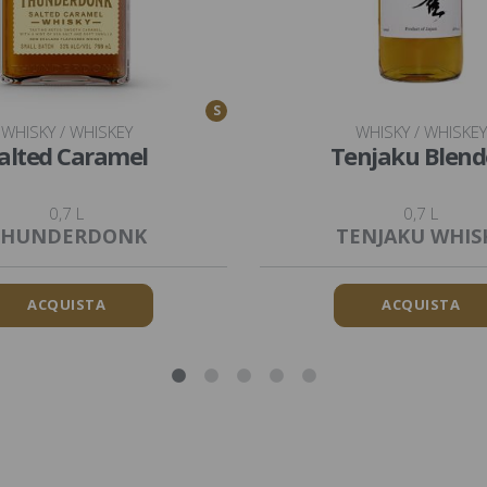
S
WHISKY / WHISKEY
WHISKY / WHISKEY
alted Caramel
Tenjaku Blen
0,7 L
0,7 L
THUNDERDONK
TENJAKU WHIS
ACQUISTA
ACQUISTA