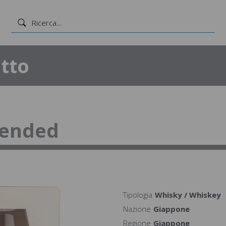
tto
lended
Tipologia
Whisky / Whiskey
Nazione
Giappone
Regione
Giappone