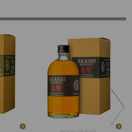
S
S
WHISKY / WHISKEY