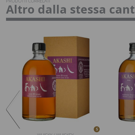
PRODOTTI CORRELATI
Altro dalla stessa can
S
WHISKY / WHISKEY