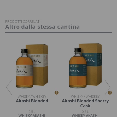
PRODOTTI CORRELATI
Altro dalla stessa cantina
S
S
S
WHISKY / WHISKEY
WHISKY / WHISKEY
 YO
Akashi Blended
Akashi Blended Sherry
Cask
0,5 L
0,5 L
WHISKY AKASHI
WHISKY AKASHI