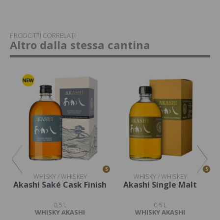
PRODOTTI CORRELATI
Altro dalla stessa cantina
S
S
S
WHISKY / WHISKEY
WHISKY / WHISKEY
YO
Akashi Saké Cask Finish
Akashi Single Malt
0,5 L
0,5 L
WHISKY AKASHI
WHISKY AKASHI