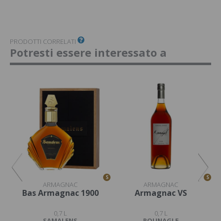
PRODOTTI CORRELATI
Potresti essere interessato a
S
S
S
ARMAGNAC
ARMAGNAC
Bas Armagnac 1900
Armagnac VS
0,7 L
0,7 L
SAMALENS
ROUNAGLE