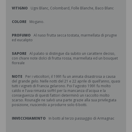
VITIGNO
Ugni Blanc, Colombard, Folle Blanche, Baco Blanc
COLORE
Mogano.
PROFUMO
Al naso frutta secca tostata, marmellata di prugne
ed eucalipto
SAPORE
Al palato si distingue da subito un carattere deciso,
con chiare note dolci di frutta rossa, marmellata ed un bouquet
floreale
NOTE
Per i viticoltori, il 1991 fu un annata disastrosa a causa
del grande gelo. Nelle notti del 21 e 22 aprile di quell’anno, quasi
tutti i vigneti di Francia gelarono. Poi l'agosto 1991 fu molto
caldo e l'uva rimasta soffrì per la mancanza d'acqua e la
conseguenza di questi fattori determinò un raccolto molto
scarso. Rounagle ne salvò una parte grazie alla sua privilegiata
posizione, riuscendo a produrre solo 6 botti.
INVECCHIAMENTO
In botti al terzo passaggio di Armagnac