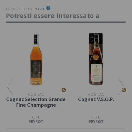
PRODOTTI CORRELATI
Potresti essere interessato a
S
S
S
COGNAC
COGNAC
Cognac Selection Grande
Cognac V.S.O.P.
Fine Champagne
0,7 L
0,7 L
PEYROT
PEYROT