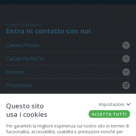
CONTATTI DEDICATI
Entra in contatto con noi
Cliente Privato
Canale Ho.Re.Ca.
Aziende
Produttore
Gruppo Meregalli
Questo sito
Impostazioni
usa i cookies
ACCETTA TUTTI
Per garantirti la migliore esperienza sul nostro sito in termini di
funzionalità, accessibilità, usabilità e prestazioni nonché per
FATTO CON IL
DA EUROBUSINESS