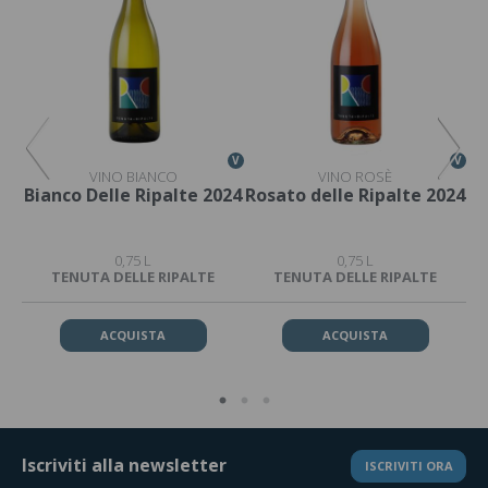
V
V
V
VINO BIANCO
VINO ROSÈ
o
Bianco Delle Ripalte 2024
Rosato delle Ripalte 2024
R
0,75 L
0,75 L
TENUTA DELLE RIPALTE
TENUTA DELLE RIPALTE
ACQUISTA
ACQUISTA
Iscriviti alla newsletter
ISCRIVITI ORA