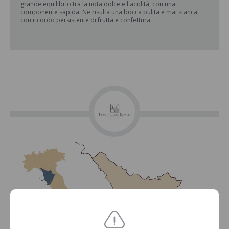
grande equilibrio tra la nota dolce e l'acidità, con una
componente sapida. Ne risulta una bocca pulita e mai stanca,
con ricordo persistente di frutta e confettura.