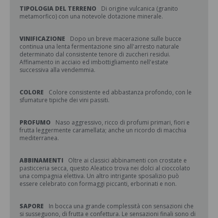
TIPOLOGIA DEL TERRENO
Di origine vulcanica (granito
metamorfico) con una notevole dotazione minerale.
VINIFICAZIONE
Dopo un breve macerazione sulle bucce
continua una lenta fermentazione sino all'arresto naturale
determinato dal consistente tenore di zuccheri residui.
Affinamento in acciaio ed imbottigliamento nell'estate
successiva alla vendemmia.
COLORE
Colore consistente ed abbastanza profondo, con le
sfumature tipiche dei vini passiti.
PROFUMO
Naso aggressivo, ricco di profumi primari, fiori e
frutta leggermente caramellata; anche un ricordo di macchia
mediterranea.
ABBINAMENTI
Oltre ai classici abbinamenti con crostate e
pasticceria secca, questo Aleatico trova nei dolci al cioccolato
una compagnia elettiva. Un altro intrigante sposalizio può
essere celebrato con formaggi piccanti, erborinati e non.
SAPORE
In bocca una grande complessità con sensazioni che
si susseguono, di frutta e confettura. Le sensazioni finali sono di