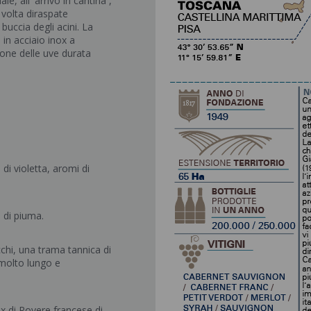
, all' arrivo in cantina ,
volta diraspate
uccia degli acini. La
 in acciaio inox a
one delle uve durata
i violetta, aromi di
a di piuma.
cchi, una trama tannica di
 molto lungo e
x di Rovere francese di