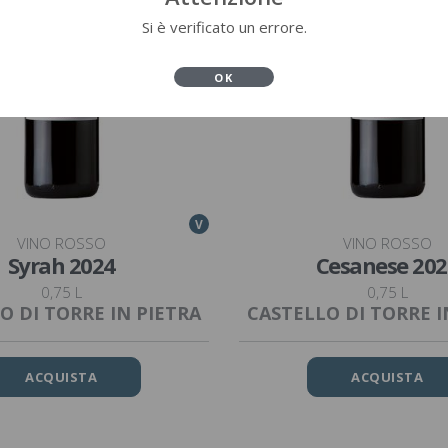
Si è verificato un errore.
OK
V
VINO ROSSO
VINO ROSSO
Syrah 2024
Cesanese 202
0,75 L
0,75 L
O DI TORRE IN PIETRA
CASTELLO DI TORRE I
ACQUISTA
ACQUISTA