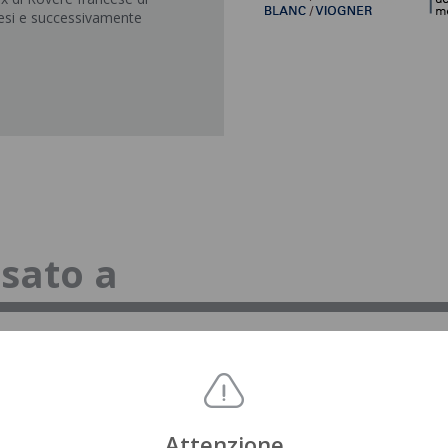
esi e successivamente
ssato a
Attenzione