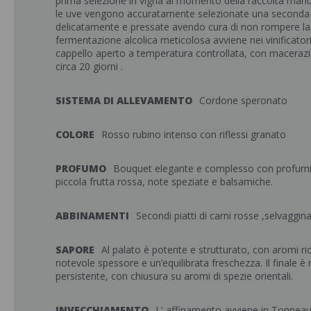
prima selezione in vigna al momento della raccolta manuale
le uve vengono accuratamente selezionate una seconda 
delicatamente e pressate avendo cura di non rompere la b
fermentazione alcolica meticolosa avviene nei vinificatori
cappello aperto a temperatura controllata, con macerazi
circa 20 giorni .
SISTEMA DI ALLEVAMENTO
Cordone speronato
COLORE
Rosso rubino intenso con riflessi granato
PROFUMO
Bouquet elegante e complesso con profumi d
piccola frutta rossa, note speziate e balsamiche.
ABBINAMENTI
Secondi piatti di carni rosse ,selvaggin
SAPORE
Al palato è potente e strutturato, con aromi ri
notevole spessore e un’equilibrata freschezza. Il finale è
persistente, con chiusura su aromi di spezie orientali.
INVECCHIAMENTO
L' affinamento avviene in Tonneau