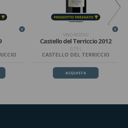
V
V
VINO ROSSO
9
Castello del Terriccio 2012
0,75 L
RICCIO
CASTELLO DEL TERRICCIO
ACQUISTA