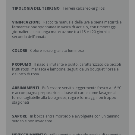
TIPOLOGIA DEL TERRENO
Terreni calcareo-argillosi
VINIFICAZIONE
Raccolta manuale delle uve a piena maturità e
fermentazione spontanea in vasca di acciaio, con rimontaggi
giornalieri e una lunga macerazione tra i 15 e i 20 giorni a
seconda dell’annata
COLORE
Colore rosso granato luminoso
PROFUMO
Il naso è invitante e pulito, caratterizzato da piccoli
frutti rossi, marasca e lampone, seguiti da un bouquet floreale
delicato di rosa
ABBINAMENTI
Può essere servito leggermente fresco a 16 °C
e accompagna preparazioni a base di carne come lasagne al
forno, tagliatelle alla bolognese, ragù e formaggi non troppo
stagionati
SAPORE
In bocca entra morbido e avvolgente con un tannino
setoso e non invadente
INVECCHIAMENTO
Affinamento in piccole vasche di cemento