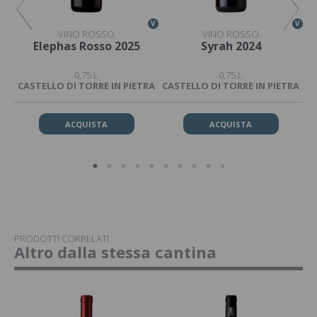
V
V
V
VINO ROSSO
VINO ROSSO
a
Elephas Rosso 2025
Syrah 2024
0,75 L
0,75 L
CASTELLO DI TORRE IN PIETRA
CASTELLO DI TORRE IN PIETRA
CA
ACQUISTA
ACQUISTA
PRODOTTI CORRELATI
Altro dalla stessa cantina