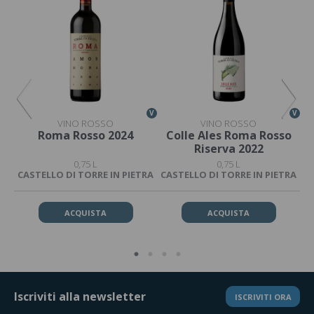
V
V
V
VINO ROSSO
VINO ROSSO
Roma Rosso 2024
Colle Ales Roma Rosso
Riserva 2022
0,75 L
0,75 L
TRA
CASTELLO DI TORRE IN PIETRA
CASTELLO DI TORRE IN PIETRA
CA
ACQUISTA
ACQUISTA
Iscriviti alla newsletter
ISCRIVITI ORA