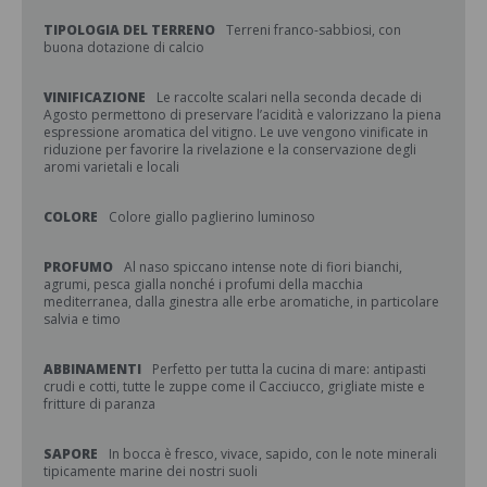
TIPOLOGIA DEL TERRENO
Terreni franco-sabbiosi, con
buona dotazione di calcio
VINIFICAZIONE
Le raccolte scalari nella seconda decade di
Agosto permettono di preservare l’acidità e valorizzano la piena
espressione aromatica del vitigno. Le uve vengono vinificate in
riduzione per favorire la rivelazione e la conservazione degli
aromi varietali e locali
COLORE
Colore giallo paglierino luminoso
PROFUMO
Al naso spiccano intense note di fiori bianchi,
agrumi, pesca gialla nonché i profumi della macchia
mediterranea, dalla ginestra alle erbe aromatiche, in particolare
salvia e timo
ABBINAMENTI
Perfetto per tutta la cucina di mare: antipasti
crudi e cotti, tutte le zuppe come il Cacciucco, grigliate miste e
fritture di paranza
SAPORE
In bocca è fresco, vivace, sapido, con le note minerali
tipicamente marine dei nostri suoli