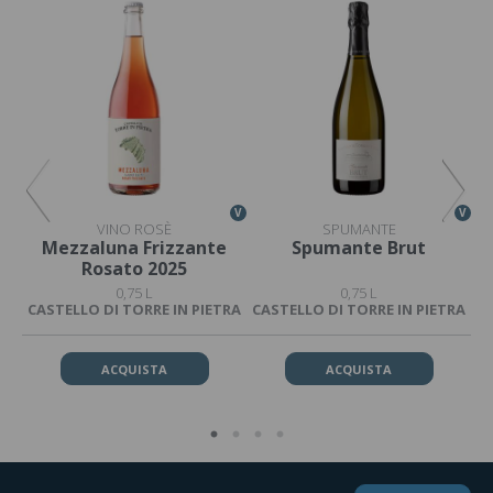
V
V
V
VINO ROSÈ
SPUMANTE
Mezzaluna Frizzante
Spumante Brut
Rosato 2025
0,75 L
0,75 L
TRA
CASTELLO DI TORRE IN PIETRA
CASTELLO DI TORRE IN PIETRA
CA
ACQUISTA
ACQUISTA