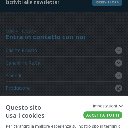
Iscriviti alla newsletter
ISCRIVITI ORA
CONTATTI DEDICATI
Entra in contatto con noi
Cliente Privato
Canale Ho.Re.Ca.
Aziende
Produttore
Gruppo Meregalli
Questo sito
Impostazioni
usa i cookies
ACCETTA TUTTI
Per garantirti la migliore esperienza sul nostro sito in termini di