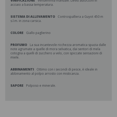
VINIFICAZIONE
Vendemmia manuale. Lieviti autoctoni in
acciaio a bassa temperatura.
SISTEMA DI ALLEVAMENTO
Controspalliera a Guyot 450 m
s.l.m. in zona carsica.
COLORE
Giallo paglierino
PROFUMO
La sua incantevole ricchezza aromatica spazia dalle
note agrumate a quelle di mora selvatica, dai sentori di mela
cotogna a quelli di zucchero a velo, con spiccate sensazioni di
miele.
ABBINAMENTI
Ottimo con i secondi di pesce, è ideale in
abbinamento al polpo arrosto con misticanza.
SAPORE
Polposo e minerale.