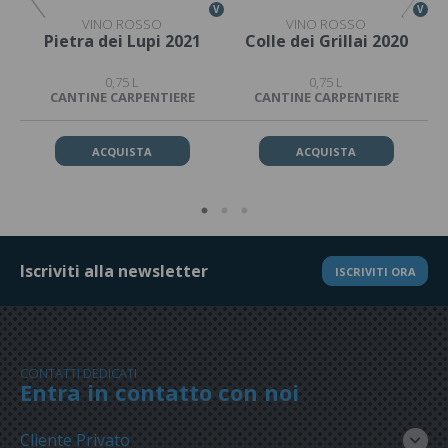
V
V
V
VINO ROSSO
VINO ROSSO
17
Pietra dei Lupi 2021
Colle dei Grillai 2020
0,75 L
0,75 L
CANTINE CARPENTIERE
CANTINE CARPENTIERE
ACQUISTA
ACQUISTA
Iscriviti alla newsletter
ISCRIVITI ORA
CONTATTI DEDICATI
Entra in contatto con noi
Cliente Privato