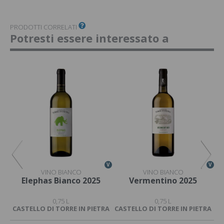
PRODOTTI CORRELATI
Potresti essere interessato a
V
V
V
VINO BIANCO
VINO BIANCO
Elephas Bianco 2025
Vermentino 2025
0,75 L
0,75 L
CASTELLO DI TORRE IN PIETRA
CASTELLO DI TORRE IN PIETRA
CA