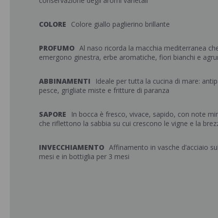
conservazione degli aromi varietali
COLORE
Colore giallo paglierino brillante
PROFUMO
Al naso ricorda la macchia mediterranea che 
emergono ginestra, erbe aromatiche, fiori bianchi e agr
ABBINAMENTI
Ideale per tutta la cucina di mare: antip
pesce, grigliate miste e fritture di paranza
SAPORE
In bocca è fresco, vivace, sapido, con note mi
che riflettono la sabbia su cui crescono le vigne e la bre
INVECCHIAMENTO
Affinamento in vasche d’acciaio sull
mesi e in bottiglia per 3 mesi