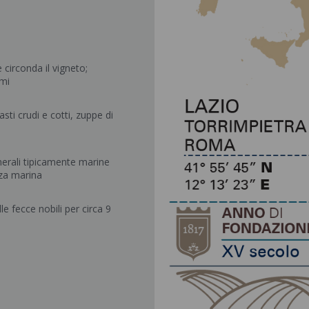
circonda il vigneto;
umi
asti crudi e cotti, zuppe di
nerali tipicamente marine
zza marina
e fecce nobili per circa 9