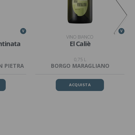
V
V
VINO BIANCO
ntinata
El Caliè
0,75 L
N PIETRA
BORGO MARAGLIANO
ACQUISTA