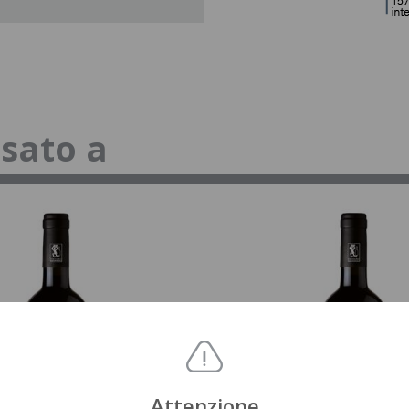
ssato a
Attenzione