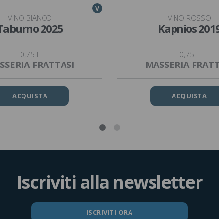
V
VINO BIANCO
VINO ROSSO
Taburno 2025
Kapnios 201
0,75 L
0,75 L
SSERIA FRATTASI
MASSERIA FRATT
ACQUISTA
ACQUISTA
Iscriviti alla newsletter
ISCRIVITI ORA