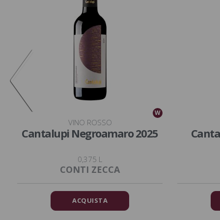
W
W
VINO ROSSO
Cantalupi Negroamaro 2025
Canta
0,375 L
CONTI ZECCA
ACQUISTA