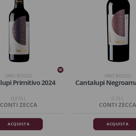
W
VINO ROSSO
VINO ROSSO
lupi Primitivo 2024
Cantalupi Negroam
0,375 L
0,75 L
CONTI ZECCA
CONTI ZECCA
ACQUISTA
ACQUISTA