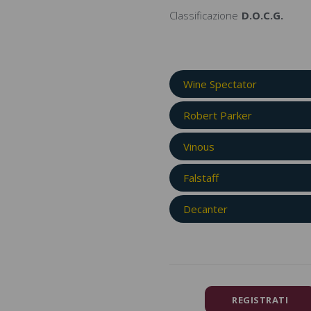
Classificazione
D.O.C.G.
Wine Spectator
Robert Parker
Vinous
Falstaff
Decanter
REGISTRATI