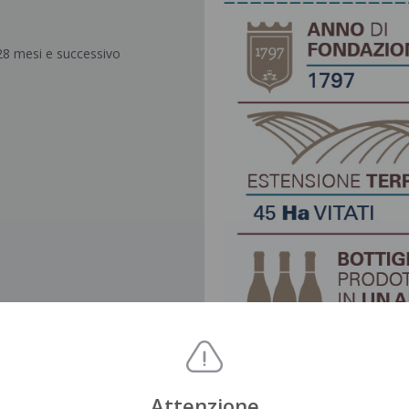
 28 mesi e successivo
.
Attenzione