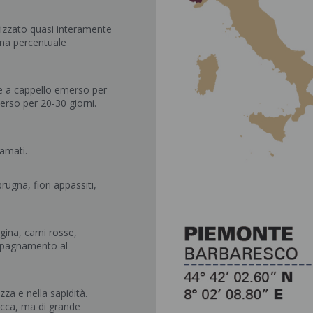
erizzato quasi interamente
una percentuale
e a cappello emerso per
rso per 20-30 giorni.
ramati.
rugna, fiori appassiti,
gina, carni rosse,
ompagnamento al
za e nella sapidità.
icca, ma di grande