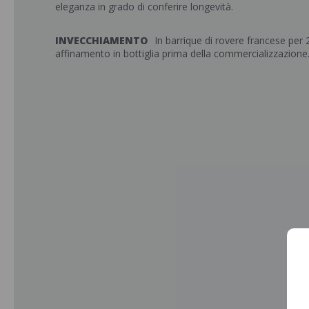
eleganza in grado di conferire longevità.
INVECCHIAMENTO
In barrique di rovere francese per
affinamento in bottiglia prima della commercializzazione