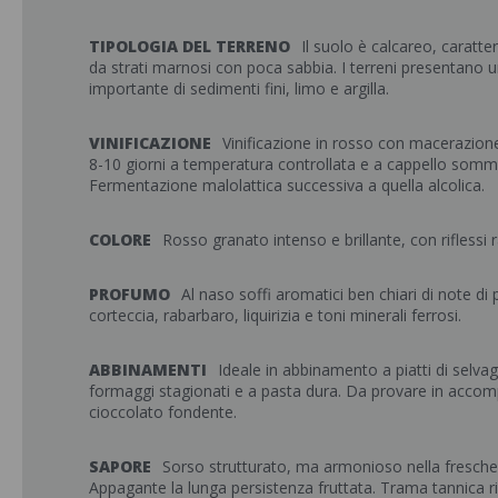
TIPOLOGIA DEL TERRENO
Il suolo è calcareo, caratt
da strati marnosi con poca sabbia. I terreni presentano 
importante di sedimenti fini, limo e argilla.
VINIFICAZIONE
Vinificazione in rosso con macerazion
8-10 giorni a temperatura controllata e a cappello somme
Fermentazione malolattica successiva a quella alcolica.
COLORE
Rosso granato intenso e brillante, con riflessi 
PROFUMO
Al naso soffi aromatici ben chiari di note di p
corteccia, rabarbaro, liquirizia e toni minerali ferrosi.
ABBINAMENTI
Ideale in abbinamento a piatti di selvag
formaggi stagionati e a pasta dura. Da provare in acc
cioccolato fondente.
SAPORE
Sorso strutturato, ma armonioso nella freschez
Appagante la lunga persistenza fruttata. Trama tannica r