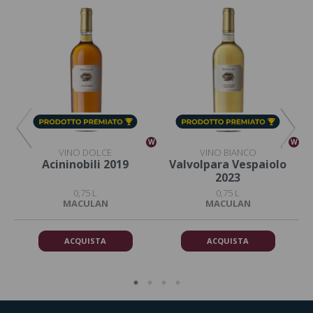
W
W
W
VINO DOLCE
VINO BIANCO
24
Acininobili 2019
Valvolpara Vespaiolo
2023
0,75 L
0,75 L
MACULAN
MACULAN
ACQUISTA
ACQUISTA