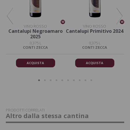
W
W
W
VINO ROSSO
VINO ROSSO
o
Cantalupi Negroamaro
Cantalupi Primitivo 2024
C
2025
0,375 L
0,375 L
DA
CONTI ZECCA
CONTI ZECCA
ACQUISTA
ACQUISTA
PRODOTTI CORRELATI
Altro dalla stessa cantina