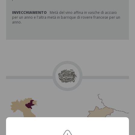
INVECCHIAMENTO
Metà del vino affina in vasche di acciaio
per un anno e l'altra metà in barrique di rovere francese per un
anno.