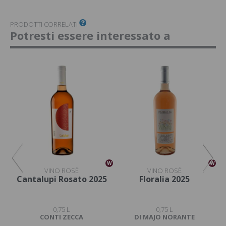
PRODOTTI CORRELATI
Potresti essere interessato a
W
W
W
VINO ROSÈ
VINO ROSÈ
4
Cantalupi Rosato 2025
Floralia 2025
0,75 L
0,75 L
CONTI ZECCA
DI MAJO NORANTE