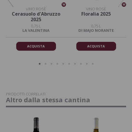
W
W
W
VINO ROSÈ
VINO ROSÈ
4
Cerasuolo d'Abruzzo
Floralia 2025
2025
0,75 L
0,75 L
LA VALENTINA
DI MAJO NORANTE
ACQUISTA
ACQUISTA
PRODOTTI CORRELATI
Altro dalla stessa cantina