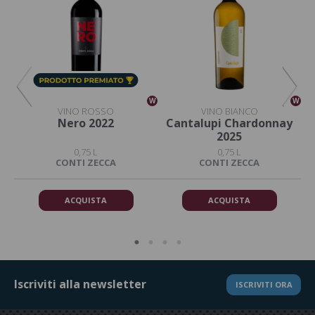
W
W
W
VINO ROSSO
VINO BIANCO
ro
Nero 2022
Cantalupi Chardonnay
2025
0,75 L
0,75 L
CONTI ZECCA
CONTI ZECCA
ACQUISTA
ACQUISTA
Iscriviti alla newsletter
ISCRIVITI ORA