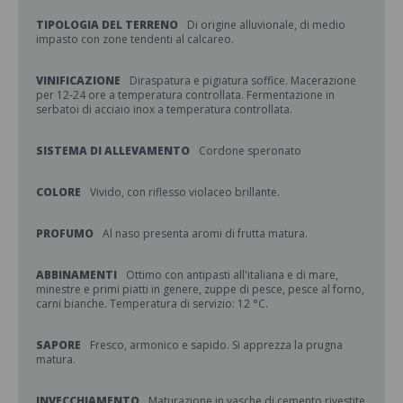
TIPOLOGIA DEL TERRENO
Di origine alluvionale, di medio
impasto con zone tendenti al calcareo.
VINIFICAZIONE
Diraspatura e pigiatura soffice. Macerazione
per 12-24 ore a temperatura controllata. Fermentazione in
serbatoi di acciaio inox a temperatura controllata.
SISTEMA DI ALLEVAMENTO
Cordone speronato
COLORE
Vivido, con riflesso violaceo brillante.
PROFUMO
Al naso presenta aromi di frutta matura.
ABBINAMENTI
Ottimo con antipasti all'italiana e di mare,
minestre e primi piatti in genere, zuppe di pesce, pesce al forno,
carni bianche. Temperatura di servizio: 12 °C.
SAPORE
Fresco, armonico e sapido. Si apprezza la prugna
matura.
INVECCHIAMENTO
Maturazione in vasche di cemento rivestite