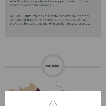
erbe. Pera Comice pochè nello sciroppo di tè nero / ibisco,
sorbetto alla verbena odorosa.
SAPORE
Strutturato ed equilibrato, al palato rivela note di
composta di frutta e mela cotogna. La consistenza del vino
evolve e si fonde gradualmente in un’effervescenza cremosa.