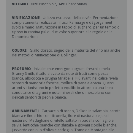
VITIGNO
66% Pinot Noir, 34% Chardonnay
VINIFICAZIONE
Utilizzo esclusivo della cuvée. Fermentazione
completamente realizzata in fusti. Remuage e dégorgement
svolti a mano. Maturazione in tappo di sughero, per un tempo di
riposo in cantina più di due volte superiore alle regole della
Denominazione.
COLORE
Giallo dorato, segno della maturità del vino ma anche
dei metodi di vinificazione di Bollinger.
PROFUMO
Inizialmente emergono agrumi freschi e mela
Granny Smith, il tutto elevato da note di frutti come pesca
bianca, albicocca e prugna Mirabelle. Più avanti nel calice rivela
sentori di mandorle fresche, mollica di pane e acacia. Questi
aromi si riuniscono in perfetto equilibrio attorno a una linea
conduttrice di agrumi e note minerali che si mescolano con
delicati sentori di peonia bianca.
ABBINAMENTI
Carpaccio di tonno, Daïkon in salamoia, carota
bianca e finocchio con citronella, fiore di nasturzio e jus di
nasturzio. Medaglione di vitello saltato in padella con aglio e
salvia, lenticchie bianche con shiitake e giovani cipolle bianche,
jus verde con olio d’oliva e cerfoglio. Tome de Montagne alle