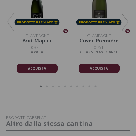
W
W
W
CHAMPAGNE
CHAMPAGNE
2
Brut Majeur
Cuvée Première
0,375 L
0,75 L
AYALA
CHASSENAY D'ARCE
ACQUISTA
ACQUISTA
PRODOTTI CORRELATI
Altro dalla stessa cantina