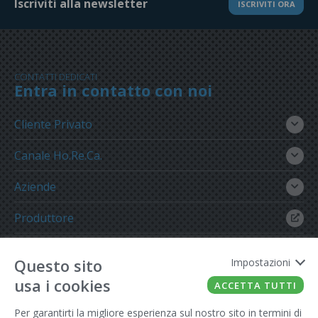
Iscriviti alla newsletter
ISCRIVITI ORA
CONTATTI DEDICATI
Entra in contatto con noi
Cliente Privato
Canale Ho.Re.Ca.
Aziende
Produttore
Gruppo Meregalli
Questo sito
Impostazioni
usa i cookies
ACCETTA TUTTI
Per garantirti la migliore esperienza sul nostro sito in termini di