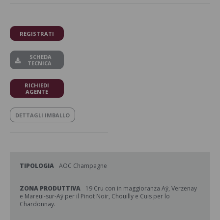
REGISTRATI
SCHEDA
TECNICA
RICHIEDI
AGENTE
DETTAGLI IMBALLO
TIPOLOGIA
AOC Champagne
ZONA PRODUTTIVA
19 Cru con in maggioranza Aÿ, Verzenay
e Mareui-sur-Aÿ per il Pinot Noir, Chouilly e Cuis per lo
Chardonnay.