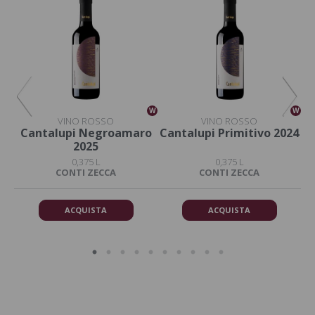
W
W
W
VINO ROSSO
VINO ROSSO
o
Cantalupi Negroamaro
Cantalupi Primitivo 2024
C
2025
0,375 L
0,375 L
DA
CONTI ZECCA
CONTI ZECCA
ACQUISTA
ACQUISTA