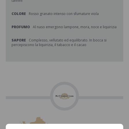
tannini
COLORE
Rosso granato intenso con sfumature viola
PROFUMO
Al naso emergono lampone, mora, noce e liquirizia
SAPORE
Complesso, vellutato ed equilibrato. In bocca si
percepiscono la liquirizia, il tabacco e il cacao