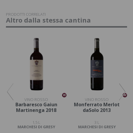
PRODOTTI CORRELATI
Altro dalla stessa cantina
W
W
W
VINO ROSSO
VINO ROSSO
s
Barbaresco Gaiun
Monferrato Merlot
020
Martinenga 2018
daSolo 2013
Ma
1,5 L
3 L
MARCHESI DI GRESY
MARCHESI DI GRESY