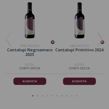
W
W
W
VINO ROSSO
VINO ROSSO
4
Cantalupi Negroamaro
Cantalupi Primitivo 2024
C
2025
0,375 L
0,375 L
CONTI ZECCA
CONTI ZECCA
ACQUISTA
ACQUISTA