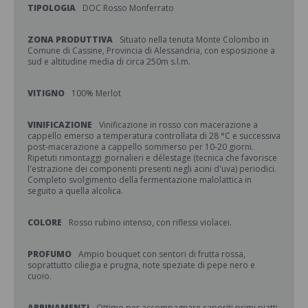
TIPOLOGIA
DOC Rosso Monferrato
ZONA PRODUTTIVA
Situato nella tenuta Monte Colombo in
Comune di Cassine, Provincia di Alessandria, con esposizione a
sud e altitudine media di circa 250m s.l.m.
VITIGNO
100% Merlot
VINIFICAZIONE
Vinificazione in rosso con macerazione a
cappello emerso a temperatura controllata di 28 °C e successiva
post-macerazione a cappello sommerso per 10-20 giorni.
Ripetuti rimontaggi giornalieri e délestage (tecnica che favorisce
l'estrazione dei componenti presenti negli acini d'uva) periodici.
Completo svolgimento della fermentazione malolattica in
seguito a quella alcolica.
COLORE
Rosso rubino intenso, con riflessi violacei.
PROFUMO
Ampio bouquet con sentori di frutta rossa,
soprattutto ciliegia e prugna, note speziate di pepe nero e
cuoio.
ABBINAMENTI
Ottimo per accompagnare saporiti primi piatti