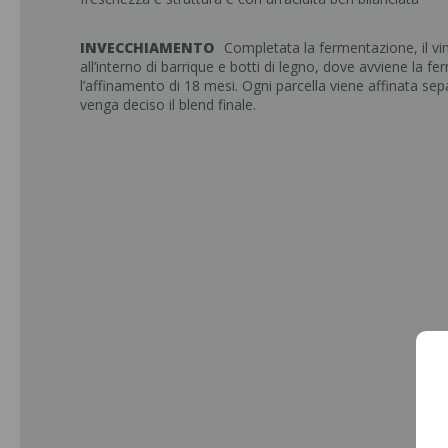
INVECCHIAMENTO
Completata la fermentazione, il vin
all’interno di barrique e botti di legno, dove avviene la f
l’affinamento di 18 mesi. Ogni parcella viene affinata s
venga deciso il blend finale.