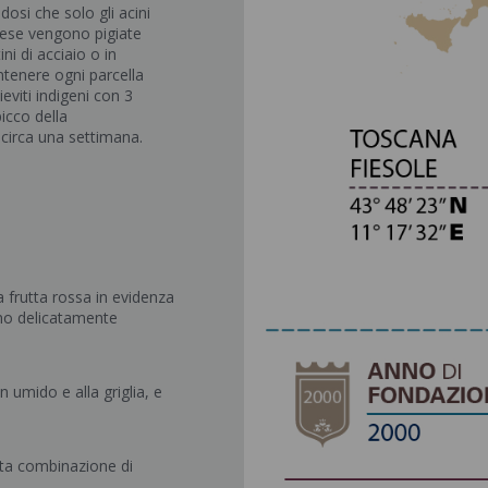
dosi che solo gli acini
ovese vengono pigiate
ni di acciaio o in
tenere ogni parcella
eviti indigeni con 3
icco della
circa una settimana.
a frutta rossa in evidenza
ono delicatamente
n umido e alla griglia, e
tta combinazione di