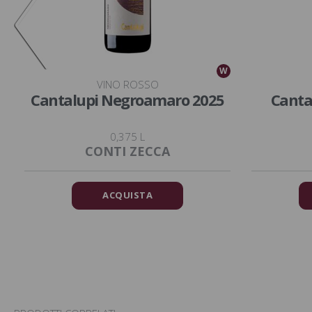
W
W
VINO ROSSO
Cantalupi Negroamaro 2025
Canta
0,375 L
CONTI ZECCA
ACQUISTA