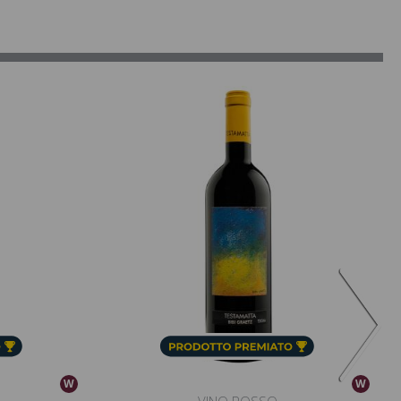
W
W
VINO ROSSO