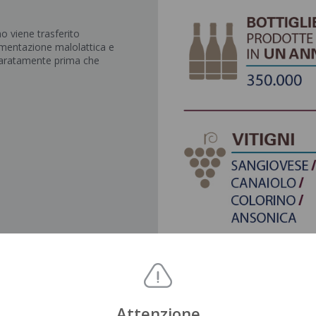
o viene trasferito
ermentazione malolattica e
eparatamente prima che
Attenzione