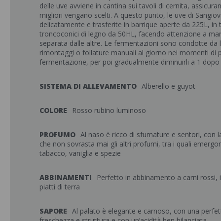
delle uve avviene in cantina sui tavoli di cernita, assicuran
migliori vengano scelti. A questo punto, le uve di Sangi
delicatamente e trasferite in barrique aperte da 225L, in ti
troncoconici di legno da 50HL, facendo attenzione a man
separata dalle altre. Le fermentazioni sono condotte da li
rimontaggi o follature manuali al giorno nei momenti di p
fermentazione, per poi gradualmente diminuirli a 1 dopo 
SISTEMA DI ALLEVAMENTO
Alberello e guyot
COLORE
Rosso rubino luminoso
PROFUMO
Al naso è ricco di sfumature e sentori, con l
che non sovrasta mai gli altri profumi, tra i quali emerg
tabacco, vaniglia e spezie
ABBINAMENTI
Perfetto in abbinamento a carni rossi, i
piatti di terra
SAPORE
Al palato è elegante e carnoso, con una perfe
freschezza e struttura e con un’acidità ben bilanciata