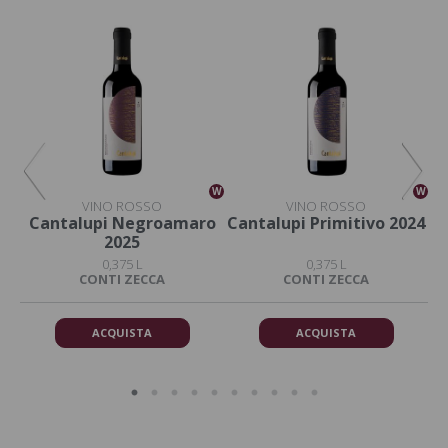
W
W
W
VINO ROSSO
VINO ROSSO
o
Cantalupi Negroamaro
Cantalupi Primitivo 2024
C
2025
0,375 L
0,375 L
DA
CONTI ZECCA
CONTI ZECCA
ACQUISTA
ACQUISTA