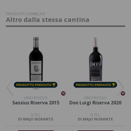
PRODOTTI CORRELATI
Altro dalla stessa cantina
W
W
W
VINO ROSSO
VINO ROSSO
i
Sassius Riserva 2015
Don Luigi Riserva 2020
0,75 L
0,75 L
DI MAJO NORANTE
DI MAJO NORANTE