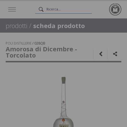
prodotti
/
scheda prodotto
POLI DISTILLERIE
/
028QB
Amorosa di Dicembre -
Torcolato