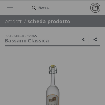
prodotti
/
scheda prodotto
POLI DISTILLERIE
/
048KA
Bassano Classica