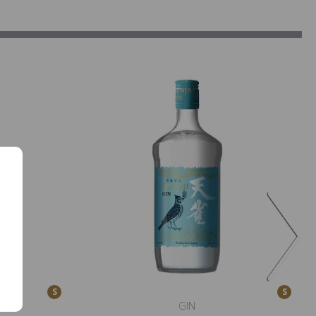
S
S
GIN