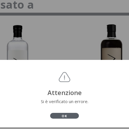
ssato a
Attenzione
Si è verificato un errore.
OK
S
GIN
GIN