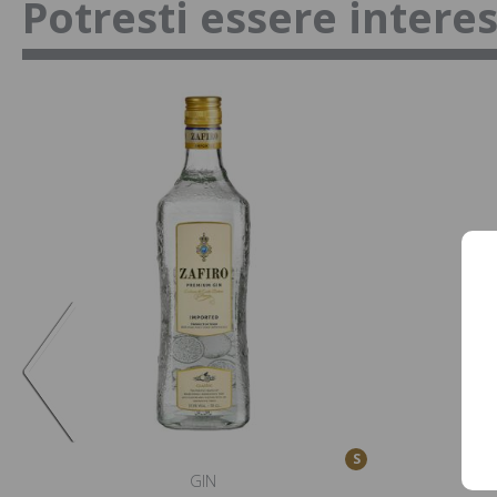
Potresti essere intere
S
GIN