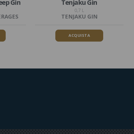
eep Gin
Tenjaku Gin
0,7 L
ERAGES
TENJAKU GIN
ACQUISTA