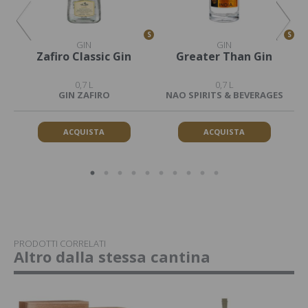
S
S
S
GIN
GIN
Zafiro Classic Gin
Greater Than Gin
G
0,7 L
0,7 L
GIN ZAFIRO
NAO SPIRITS & BEVERAGES
ACQUISTA
ACQUISTA
PRODOTTI CORRELATI
Altro dalla stessa cantina