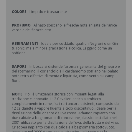
COLORE
Limpido e trasparente
PROFUMO
Al naso spiccano le fresche note anisate dell’anice
verde e del finocchietto.
ABBINAMENTI
Ideale per cocktails, quali un Negroni o un Gin
& Tonic, ma a minore gradazione alcolica. Leggero come un
soffione.
SAPORE
In bocca si distende l’aroma rigenerante del ginepro e
del rosmarino; il coriandolo e il cardamomo soffiano nel palato
note retro-olfattive di menta e liquirizia, come vento sui campi
fioriti.
NOTE
Poli è un’azienda storica con impianti legati alla
tradizione e innovativi. I 12 Cavalieri antico alambicco
completamente in rame, fra i rari ancora esistenti, composto da
12 caldaiette a vapore fluente a ciclo discontinuo, ideale per la
distillazione delle vinacce da uve rosse. Athanor impianto con
due caldaie a bagnomaria di concezione, classica installato nel
2001 utilizzato per la distillazione dell’uva, della frutta e del vino.
Crisopea impianto con due caldaie a bagnomaria sottovuoto,
installato nel 2009 dopo anni di ricerche. Utilizzato per la