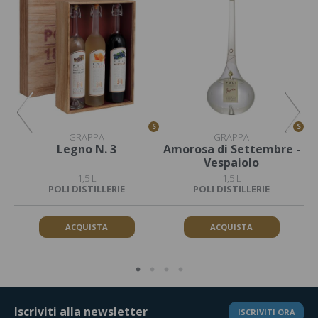
S
S
S
GRAPPA
GRAPPA
Legno N. 3
Amorosa di Settembre -
A
Vespaiolo
1,5 L
1,5 L
POLI DISTILLERIE
POLI DISTILLERIE
ACQUISTA
ACQUISTA
Iscriviti alla newsletter
ISCRIVITI ORA