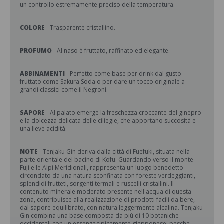
un controllo estremamente preciso della temperatura.
COLORE
Trasparente cristallino.
PROFUMO
Al naso è fruttato, raffinato ed elegante.
ABBINAMENTI
Perfetto come base per drink dal gusto
fruttato come Sakura Soda o per dare un tocco originale a
grandi classici come il Negroni.
SAPORE
Al palato emerge la freschezza croccante del ginepro
e la dolcezza delicata delle ciliegie, che apportano succosità e
una lieve acidità.
NOTE
Tenjaku Gin deriva dalla città di Fuefuki, situata nella
parte orientale del bacino di Kofu. Guardando verso il monte
Fuji e le Alpi Meridionali, rappresenta un luogo benedetto
circondato da una natura sconfinata con foreste verdeggianti,
splendidi frutteti, sorgenti termali e ruscelli cristallini. Il
contenuto minerale moderato presente nell'acqua di questa
zona, contribuisce alla realizzazione di prodotti facili da bere,
dal sapore equilibrato, con natura leggermente alcalina. Tenjaku
Gin combina una base composta da più di 10 botaniche
occidentali con un'essenza tipicamente giapponese: pesche