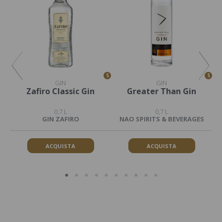
S
S
S
GIN
GIN
Zafiro Classic Gin
Greater Than Gin
G
0,7 L
0,7 L
GIN ZAFIRO
NAO SPIRITS & BEVERAGES
ACQUISTA
ACQUISTA