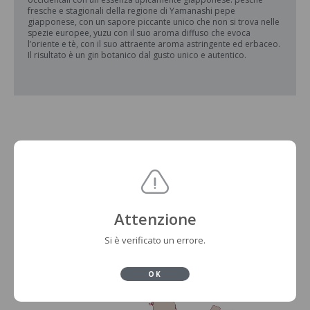
fresche e stagionali della regione di Yamanashi pepe
giapponese, con un sapore piccante unico che non si trova nelle
spezie europee, yuzu con il suo aroma diffuso che evoca
l’oriente e tè, con il suo attraente aroma astringente ed erbaceo.
Il risultato è un gin botanico dal gusto unico e autentico.
Attenzione
Si è verificato un errore.
OK