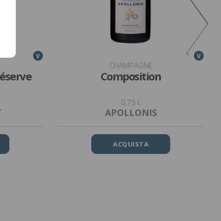
V
V
CHAMPAGNE
Réserve
Composition
0,75 L
T
APOLLONIS
ACQUISTA