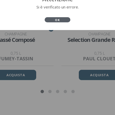
Si è verificato un errore.
OK
V
CHAMPAGNE
CHAMPAGNE
assé Composé
Selection Grande 
0,75 L
0,75 L
FUMEY-TASSIN
PAUL CLOUE
ACQUISTA
ACQUISTA