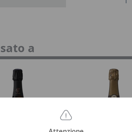
ssato a
Attenzione