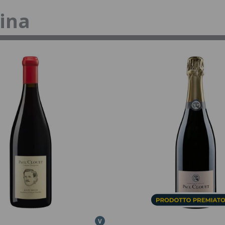
tina
V