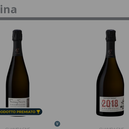
tina
V