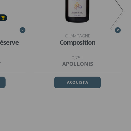
V
V
CHAMPAGNE
Réserve
Composition
0,75 L
T
APOLLONIS
ACQUISTA