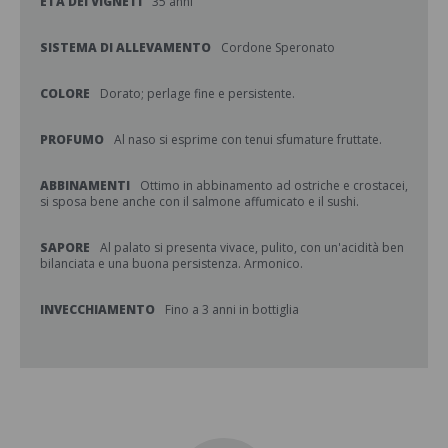
ETÀ DEI VIGNETI
35 anni
SISTEMA DI ALLEVAMENTO
Cordone Speronato
COLORE
Dorato; perlage fine e persistente.
PROFUMO
Al naso si esprime con tenui sfumature fruttate.
ABBINAMENTI
Ottimo in abbinamento ad ostriche e crostacei,
si sposa bene anche con il salmone affumicato e il sushi.
SAPORE
Al palato si presenta vivace, pulito, con un'acidità ben
bilanciata e una buona persistenza. Armonico.
INVECCHIAMENTO
Fino a 3 anni in bottiglia