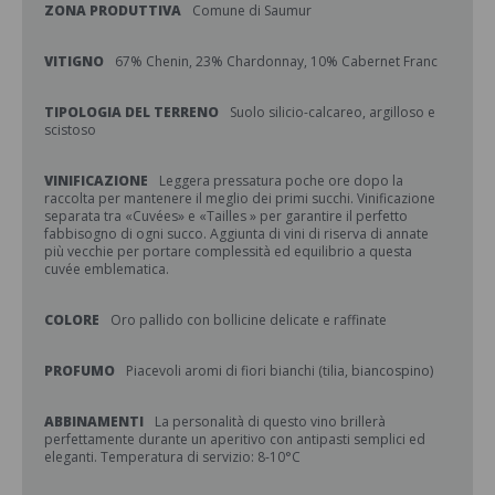
ZONA PRODUTTIVA
Comune di Saumur
VITIGNO
67% Chenin, 23% Chardonnay, 10% Cabernet Franc
TIPOLOGIA DEL TERRENO
Suolo silicio-calcareo, argilloso e
scistoso
VINIFICAZIONE
Leggera pressatura poche ore dopo la
raccolta per mantenere il meglio dei primi succhi. Vinificazione
separata tra «Cuvées» e «Tailles » per garantire il perfetto
fabbisogno di ogni succo. Aggiunta di vini di riserva di annate
più vecchie per portare complessità ed equilibrio a questa
cuvée emblematica.
COLORE
Oro pallido con bollicine delicate e raffinate
PROFUMO
Piacevoli aromi di fiori bianchi (tilia, biancospino)
ABBINAMENTI
La personalità di questo vino brillerà
perfettamente durante un aperitivo con antipasti semplici ed
eleganti. Temperatura di servizio: 8-10°C