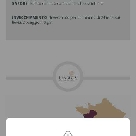
SAPORE
Palato delicato con una freschezza intensa
INVECCHIAMENTO
Invecchiato per un minimo di 24 mesi sui
lieviti. Dosaggio: 10 gr/l.