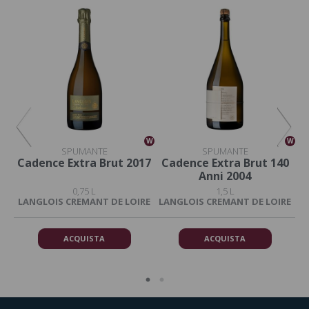
W
W
W
SPUMANTE
SPUMANTE
Cadence Extra Brut 2017
Cadence Extra Brut 140
Anni 2004
0,75 L
1,5 L
RE
LANGLOIS CREMANT DE LOIRE
LANGLOIS CREMANT DE LOIRE
L
ACQUISTA
ACQUISTA