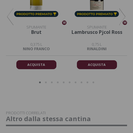
W
W
W
SPUMANTE
SPUMANTE
Brut
Lambrusco Pjcol Ross
0,375 L
0,75 L
NINO FRANCO
RINALDINI
ACQUISTA
ACQUISTA
PRODOTTI CORRELATI
Altro dalla stessa cantina